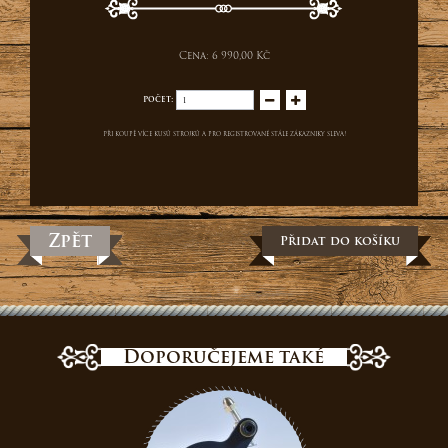
Cena:
6 990,00 Kč
Počet:
Při koupě více kusů strojků a pro registrované stále zákazniky sleva!
Zpět
Přidat do košíku
Doporučejeme také