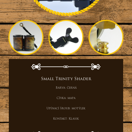
Small Trinity Shader
Barva:
černá
Cívka:
mapa
Upínací šroub:
motýlek
Kontakt:
Klasik