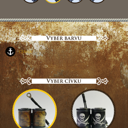
Vyber barvu
černá
Vyber cívku