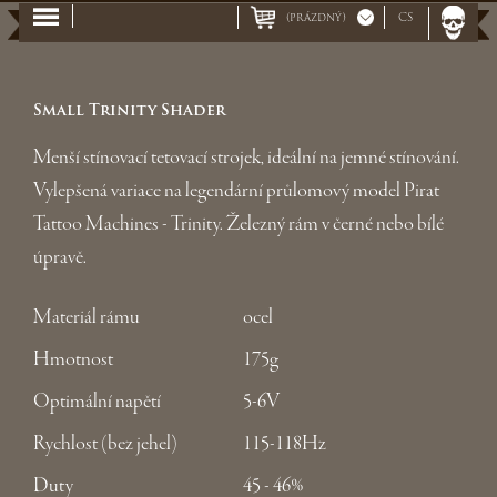
(prázdný)
CS
Small Trinity Shader
Menší stínovací tetovací strojek, ideální na jemné stínování.
Vylepšená variace na legendární průlomový model Pirat
Tattoo Machines - Trinity. Železný rám v černé nebo bílé
úpravě.
Materiál rámu
ocel
Hmotnost
175g
Optimální napětí
5-6V
Rychlost (bez jehel)
115-118Hz
Duty
45 - 46%