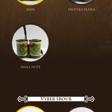
mapa
pirátska vlajka
small note
Vyber šroub